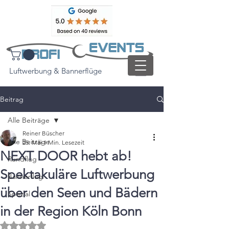
Luftwerbung & Bannerflüge
Beitrag
Alle Beiträge
Reiner Büscher
Alle Beiträge
25. Mai
1 Min. Lesezeit
NEXT DOOR hebt ab!
Rundflug
Spektakuläre Luftwerbung
Bannerflug
über den Seen und Bädern
Spezial
in der Region Köln Bonn
Mit NaN von 5 Sternen bewertet.