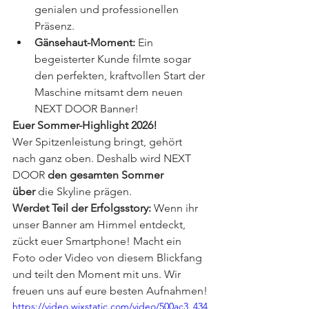
genialen und professionellen 
Präsenz.
Gänsehaut-Moment:
 Ein 
begeisterter Kunde filmte sogar 
den perfekten, kraftvollen Start der 
Maschine mitsamt dem neuen 
NEXT DOOR Banner!
Euer Sommer-Highlight 2026!
Wer Spitzenleistung bringt, gehört 
nach ganz oben. Deshalb wird NEXT 
DOOR 
den gesamten Sommer 
über
 die Skyline prägen.
Werdet Teil der Erfolgsstory:
 Wenn ihr 
unser Banner am Himmel entdeckt, 
zückt euer Smartphone! Macht ein 
Foto oder Video von diesem Blickfang 
und teilt den Moment mit uns. Wir 
freuen uns auf eure besten Aufnahmen!
https://video.wixstatic.com/video/500ac3_434