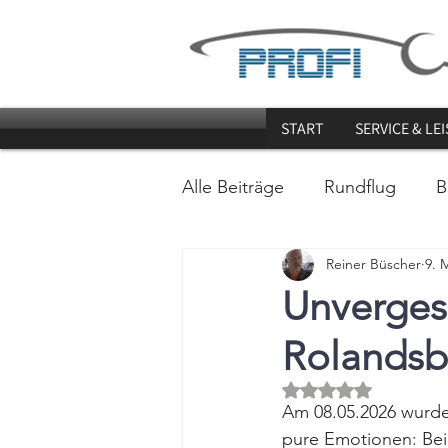
START
SERVICE & LE
Alle Beiträge
Rundflug
B
Reiner Büscher
9. 
Unverges
Rolands
Mit NaN von 5 Ster
Am 08.05.2026 wurd
pure Emotionen: Bei