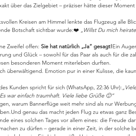
xakt über das Zielgebiet – präziser hätte dieser Moment 
svollen Kreisen am Himmel lenkte das Flugzeug alle Bli
nde Botschaft sichtbar wurde:❤️ 
„Willst Du mich heirat
ne Zweifel offen: 
Sie hat natürlich „Ja“ gesagt!
Ein Augen
ung und Glück – sowohl für das Paar als auch für die za
esen besonderen Moment miterleben durften.
h überwältigend. Emotion pur in einer Kulisse, die kau
es Kunden spricht für sich (WhatsApp, 22:36 Uhr):
„Viel
 Es war einfach traumhaft. Viele liebe Grüße 🙂“
en, warum Bannerflüge weit mehr sind als nur Werbung 
eben.Und genau das macht jeden Flug zu etwas ganz B
nde eines solchen Tages vor allem eines: die Freude dar
achen zu dürfen – gerade in einer Zeit, in der solche 