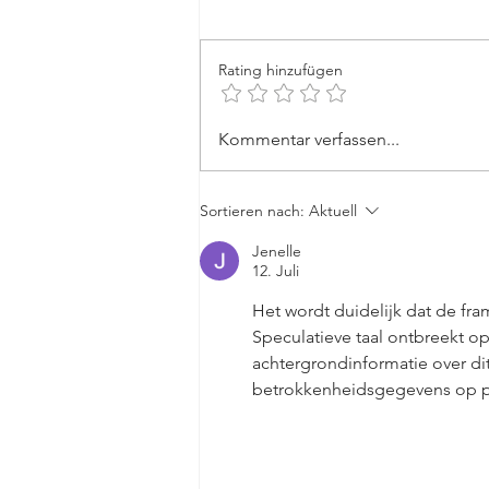
Rating hinzufügen
Rundflüge und Luftwerbung
Kommentar verfassen...
bannerfliegen.de dein
Ansprechpartner
Sortieren nach:
Aktuell
Jenelle
12. Juli
Het wordt duidelijk dat de fram
Speculatieve taal ontbreekt o
achtergrondinformatie over d
betrokkenheidsgegevens op p