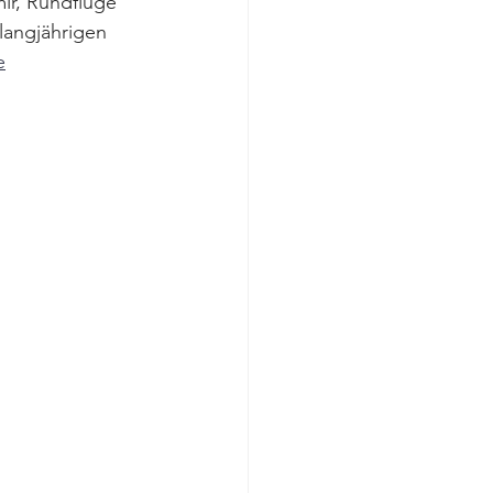
ir, Rundflüge 
langjährigen 
e