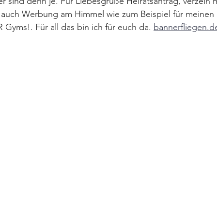
r sind denn je. Für Liebesgrüße Heiratsantrag, verzeih m
er auch Werbung am Himmel wie zum Beispiel für meinen 
ms!. Für all das bin ich für euch da. 
bannerfliegen.d