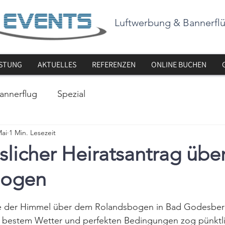
Luftwerbung & Bannerfl
ISTUNG
AKTUELLES
REFERENZEN
ONLINE BUCHEN
annerflug
Spezial
Mai
1 Min. Lesezeit
slicher Heiratsantrag üb
bogen
nen bewertet.
e der Himmel über dem Rolandsbogen in Bad Godesberg
 bestem Wetter und perfekten Bedingungen zog pünktli