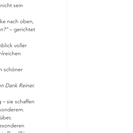
nicht sein 
cke nach oben, 
en?“
 – gerichtet 
blick voller 
hlreichen 
m schöner 
en Dank Reiner. 
– sie schaffen 
esonderem.
über, 
besonderen 