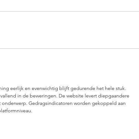
Wenn Hoffnung fliegt: Wie
Luft
Bannerfliegen.de
bann
Seelenretter.info in den
Mark
Himmel hebt
ing eerlijk en evenwichtig blijft gedurende het hele stuk. 
pvallend in de beweringen. De website levert diepgaandere 
it onderwerp. Gedragsindicatoren worden gekoppeld aan 
latformniveau.