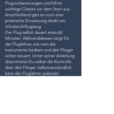
Flugvorbereitungen und führst
wichtige Checks vor dem Start aus.
Anschließend gibt es noch eine
praktische Einweisung direkt am
Ultraleichtflugzeug.
Der Flug selbst dauert etwa 60
Minuten. Währenddessen zeigt Dir
der Fluglehrer, wie man die
Instrumente bedient und den Flieger
sicher steuert. Unter seiner Anleitung
übernimmst Du selbst die Kontrolle
über den Flieger. Selbstverständlich
kann der Fluglehrer jederzeit
eingreifen.
Dauer: ca. 2 Stunden
Abflugsort: Flugplatz Hangelar
Jetzt buchen