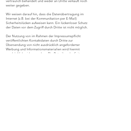
vertraulich behandelt und weder an Dritte verkauft noch
weiter gegeben.
Wir weisen darauf hin, dass die Datenübertragung im
Internet (z.B. bei der Kommunikation per E-Mail)
Sicherheitslücken aufweisen kann. Ein lückenloser Schutz
der Daten vor dem Zugriff durch Dritte ist nicht möglich.
Der Nutzung von im Rahmen der Impressumspflicht
veröffentlichten Kontaktdaten durch Dritte zur
Übersendung von nicht ausdrücklich angeforderter
Werbung und Informationsmaterialien wird hiermit
ausdrücklich widersprochen. Die Betreiber der Seiten
behalten sich ausdrücklich rechtliche Schritte im Falle
der unverlangten Zusendung von Werbeinformationen,
etwa durch Spam-Mails, vor.
Beim Zugriff auf unsere Webseiten können folgende
Daten in Logfiles gespeichert werden: IP-Adresse,
Datum, Uhrzeit, Browser-Anfrage und allg. übertragene
Informationen zum Betriebssystem resp. Browser. Diese
Nutzungsdaten bilden die Basis für statistische,
anonyme Auswertungen, so dass Trends erkennbar sind,
anhand derer wir unsere Angebote entsprechend
verbessern können.
Quellen:
Impressumgenerator von
www.e-recht24.de
Disclaimer von eRecht24, dem Portal zum Internetrecht
von Rechtsanwalt Sören Siebert, Deutschland