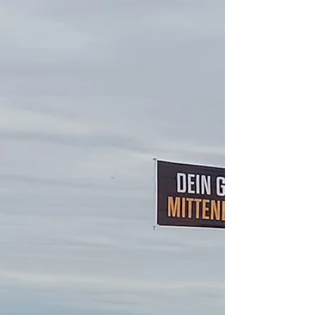
Nina hat geheiratet – und wir durften Teil dieses
unvergesslichen Moments sein! Im Kreise ihrer
Liebsten gab Nina ihrem Oliver das Jawort...