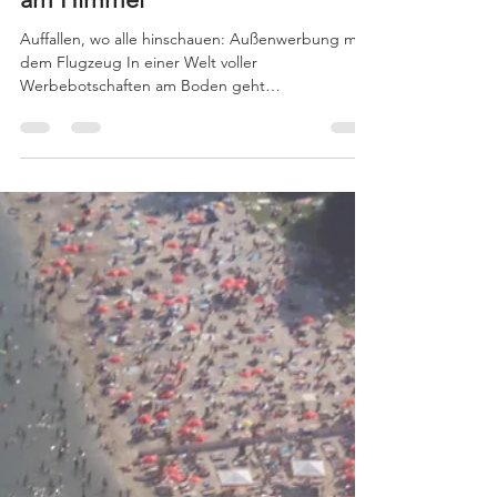
Reiner Büscher
3. Juli 2025
1 Min. Lesezeit
Luftwerbung mit
bannerfliegen.de – Ihre Marke
am Himmel
Auffallen, wo alle hinschauen: Außenwerbung mit
dem Flugzeug In einer Welt voller
Werbebotschaften am Boden geht
Bannerfliegen.de einen...