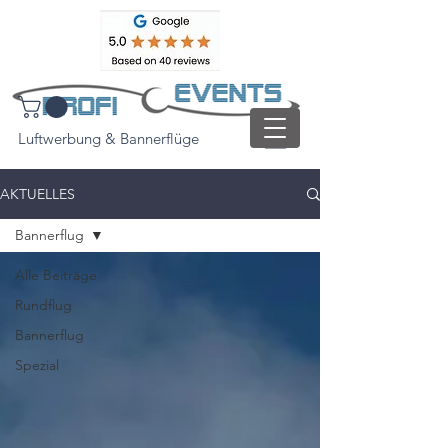
Luftwerbung & Bannerflüge
AKTUELLES
Bannerflug
Alle Beiträge
Rundflug
Bannerflug
Spezial