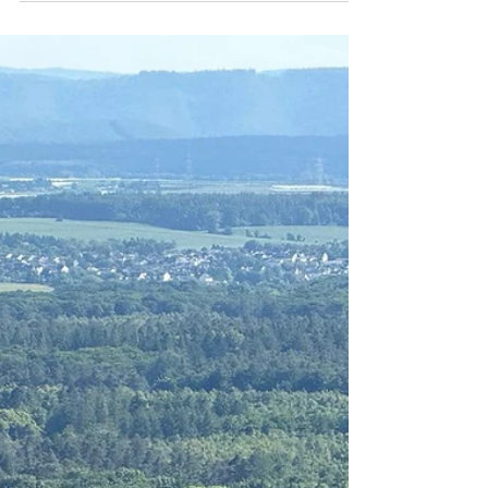
✈️ Diese Woche hoch hinaus mit
Bannerfliegen und natürlich mit
Rundflügen
Ein Erlebnis über den Wolken – für Herz, Werbung
und Emotionen Mit Bannerfliegen bieten wir mehr
als nur Fliegen: Wir schaffen...