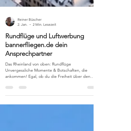
Reiner Büscher
2. Jan.
2 Min. Lesezeit
Rundflüge und Luftwerbung
bannerfliegen.de dein
Ansprechpartner
Das Rheinland von oben: Rundflüge
Unvergessliche Momente & Botschaften, die
ankommen! Egal, ob du die Freiheit über den
Wolken selbst spüren möchtest oder eine
Botschaft hast, die niemand übersehen darf – bei
Bannerfliegen.de (Reiner Büscher Luftwerbung)
bist du genau richtig! Rundflüge: Werde selbst