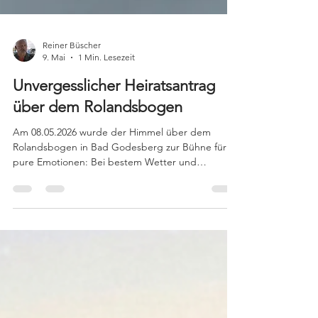
Reiner Büscher
9. Mai
1 Min. Lesezeit
Unvergesslicher Heiratsantrag
über dem Rolandsbogen
Am 08.05.2026 wurde der Himmel über dem
Rolandsbogen in Bad Godesberg zur Bühne für
pure Emotionen: Bei bestem Wetter und
perfekten Bedingungen zog pünktlich um 16:00
Uhr ein Bannerflug exakt über das Zielgebiet –
präziser hätte dieser Moment nicht sein können.
Mit großen, eindrucksvollen Kreisen am Himmel
lenkte das Flugzeug alle Blicke nach oben, bevor
die entscheidende Botschaft sichtbar wurde:❤️
„Willst Du mich heiraten?“ – gerichtet an Nicol.
Die Reaktion ließ keine Zwei