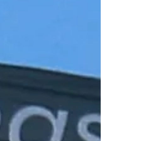
zum Piloten! Erlebe Köln, Bonn und das
Siebengebirge aus einer Perspektive, die dir den
Atem raubt. Das Besondere bei uns: Du bist nicht
nur Passagier! Unter professioneller Anl