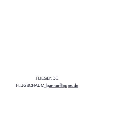
FLIEGENDE 
FLUGSCHAUM_b
annerfliegen.de
https://youtu.be/UiJ_Oj3X7Qs