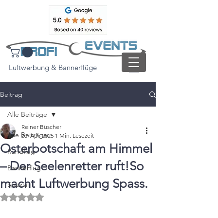
Luftwerbung & Bannerflüge
Beitrag
Alle Beiträge
Reiner Büscher
Alle Beiträge
20. Apr. 2025
1 Min. Lesezeit
Osterbotschaft am Himmel
Rundflug
– Der Seelenretter ruft!So
Bannerflug
macht Luftwerbung Spass.
Spezial
Mit NaN von 5 Sternen bewertet.